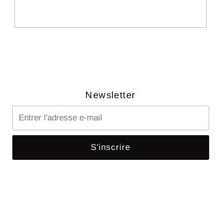
Newsletter
Entrer
l'adresse
e-
S'inscrire
mail