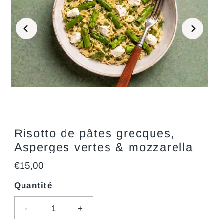
Risotto de pâtes grecques,
Asperges vertes & mozzarella
Prix
€15,00
ordinaire
Quantité
-
+