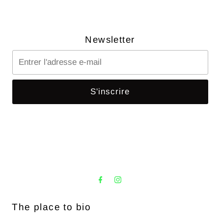
Newsletter
Entrer
l'adresse
e-
S'inscrire
mail
The place to bio