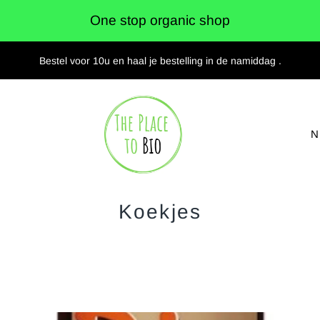
Bestel voor 10u en haal je bestelling in de namiddag .
N
Koekjes